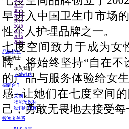
七度空间品牌创立于200
2023
2022
2021
早进入中国卫生巾市场
2020
2019
2018
性个人护理品牌之一。
2017
2016
2015
七度空间致力于成为女
品牌特色
招贤纳士
牌，将始终坚持“自在不
加入我们
的产品与服务体验给女
人才战略
招商合作
感--让她们在七度空间
采购
物流招投标
己，勇敢无畏地去接受每
经销商招募
投资者关系