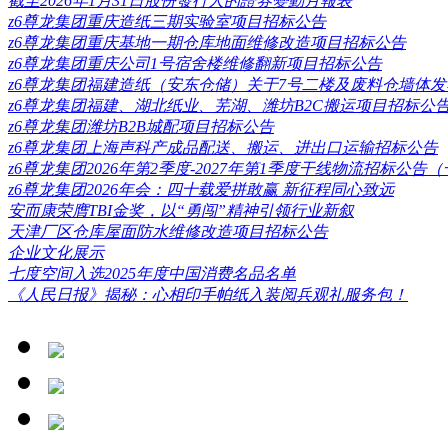
截至2026年1月31日股份發行人的證券變動月報表
z6尊龙集团重庆造纸三期实验室项目招标公告
z6尊龙集团重庆基地一期仓库地面维修改造项目招标公告
z6尊龙集团重庆公司1号宿舍楼维修翻新项目招标公告
z6尊龙集团福建造纸（安东仓储）关于7号二楼及废料仓墙体
z6尊龙集团福建、湖北纸业、芜湖、潍坊B2C搬运项目招标公
z6尊龙集团潍坊B2B城配项目招标公告
z6尊龙集团上海声科产成品配送、搬运、进出口运输招标公告
z6尊龙集团2026年第2季度-2027年第1季度干线物流招标公告
z6尊龙集团2026年会：四十载爱拼敢赢 新征程同心致远
安而康荣膺TBI金奖，以“勇闯”精神引领行业新叙
天津厂区仓库屋面防水维修改造项目招标公告
企业文化展示
七度空间入选2025年度中国消费名品名单
《人民日报》揭秘：心相印手帕纸入装阅兵观礼服务包！