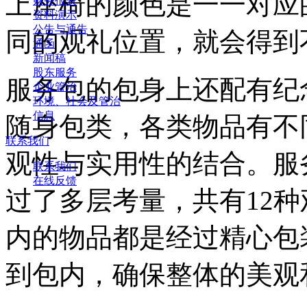
上座椅的颜色是一一对应
财务报表
资料演示
公告与通告
同的观礼位置，就会得到
通函
新闻稿
股东服务
服务包的包身上还配有纪
企业管治
环境、社会及管治
信息
随身包类，各类物品有不
联系我们
观性与实用性的结合。服
联系我们
在线反馈
过了多层考量，共有12
内的物品都是经过精心包
到包内，确保整体的美观