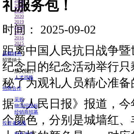
2023
礼服务包！
2022
2021
2020
2019
时间： 2025-09-02
2018
2017
2016
2015
距离中国人民抗日战争暨世
品牌特色
招贤纳士
纪念日的纪念活动举行只
加入我们
人才战略
秘了为观礼人员精心准备
招商合作
采购
据《人民日报》报道，今
物流招投标
经销商招募
个颜色，分别是城墙红、
投资者关系