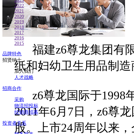
2023
2022
2021
2020
2019
2018
2017
2016
2015
福建z6尊龙集团有限
品牌特色
招贤纳士
纸和妇幼卫生用品制造
加入我们
人才战略
招商合作
z6尊龙国际于1998
采购
物流招投标
2011年6月7日，z6
经销商招募
投资者关系
股。上市24周年以来