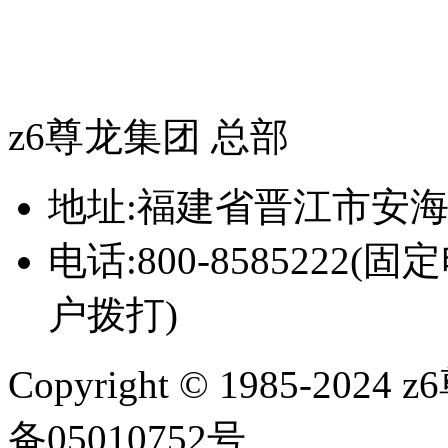
z6尊龙集团 总部
地址:福建省晋江市安海
电话:800-8585222(固
户拨打)
Copyright
© 1985-20
备05010752号