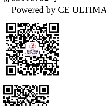
Powered by CE ULTIM