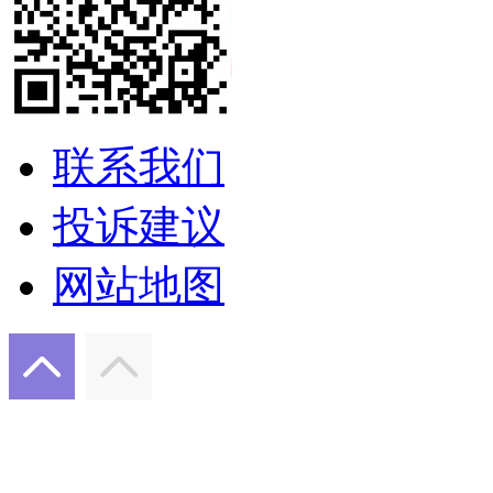
联系我们
投诉建议
网站地图