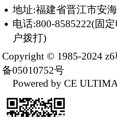
地址:福建省晋江市安海
电话:800-8585222(固
户拨打)
Copyright
© 1985-20
备05010752号
Powered by CE ULTIM