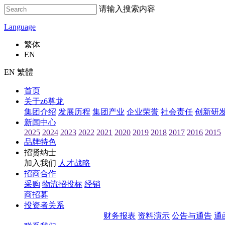
请输入搜索内容
Language
繁体
EN
EN 繁體
首页
关于z6尊龙
集团介绍
发展历程
集团产业
企业荣誉
社会责任
创新研
新闻中心
2025
2024
2023
2022
2021
2020
2019
2018
2017
2016
2015
品牌特色
招贤纳士
加入我们
人才战略
招商合作
采购
物流招投标
经销
商招募
投资者关系
财务报表
资料演示
公告与通告
通