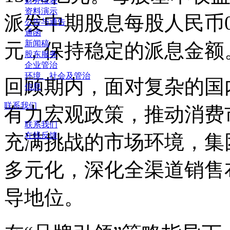
财务报表
资料演示
派发中期股息每股人民币0.
公告与通告
通函
新闻稿
元，保持稳定的派息金额
股东服务
企业管治
环境、社会及管治
回顾期内，面对复杂的国
信息
联系我们
有力宏观政策，推动消费
联系我们
充满挑战的市场环境，集
在线反馈
多元化，深化全渠道销售
导地位。