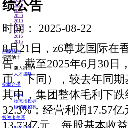
2023
绩公告
2022
2021
2020
2019
时间： 2025-08-22
2018
2017
2016
2015
8月21日，z6尊龙国际在
品牌特色
招贤纳士
告。截至2025年6月30日
加入我们
人才战略
币，下同），较去年同期
招商合作
其中，集团整体毛利下跌约3
采购
物流招投标
32.3%；经营利润17.
经销商招募
投资者关系
13.73亿元。每股基本收