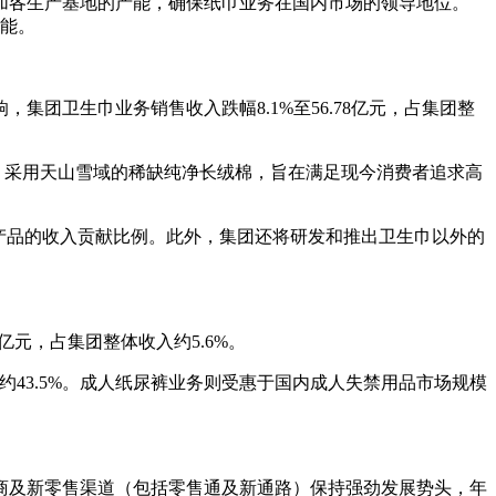
加各生产基地的产能，确保纸巾业务在国内市场的领导地位。
产能。
团卫生巾业务销售收入跌幅8.1%至56.78亿元，占集团整
品，采用天山雪域的稀缺纯净长绒棉，旨在满足现今消费者追求高
产品的收入贡献比例。此外，集团还将研发和推出卫生巾以外的
亿元，占集团整体收入约5.6%。
升至约43.5%。成人纸尿裤业务则受惠于国内成人失禁用品市场规模
电商及新零售渠道（包括零售通及新通路）保持强劲发展势头，年