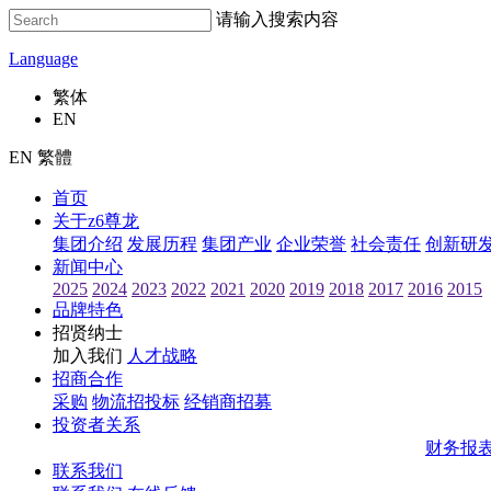
请输入搜索内容
Language
繁体
EN
EN 繁體
首页
关于z6尊龙
集团介绍
发展历程
集团产业
企业荣誉
社会责任
创新研
新闻中心
2025
2024
2023
2022
2021
2020
2019
2018
2017
2016
2015
品牌特色
招贤纳士
加入我们
人才战略
招商合作
采购
物流招投标
经销商招募
投资者关系
财务报
联系我们