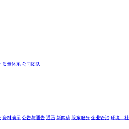
发
质量体系
公司团队
表
资料演示
公告与通告
通函
新闻稿
股东服务
企业管治
环境、社