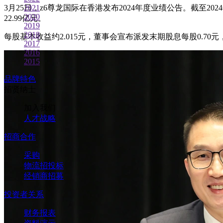
3月25日，z6尊龙国际在香港发布2024年度业绩公告。截至2024
2021
2020
22.99亿元。
2019
2018
每股基本收益约2.015元，董事会宣布派发末期股息每股0.70元
2017
2016
2015
品牌特色
招贤纳士
加入我们
人才战略
招商合作
采购
物流招投标
经销商招募
投资者关系
财务报表