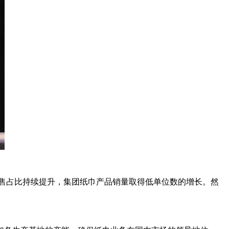
端纸巾销售占比持续提升，集团纸巾产品销量取得低单位数的增长。然