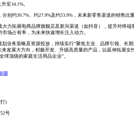
升至34.1%。
约39.7%、约27.9%及约53.9%，未来新零售渠道的销售
续大力拓展电商品牌旗舰店及新兴渠道（如抖音），提升对终端
的市场占有率，为未来快速增长注入动力。
心，规划业务策略及资源投放，持续实行“聚焦主业、品牌引领、长
作未来发展大方向，积极开发、升级高质量的产品，以延伸拓展女
“全球顶级的家庭生活用品企业”。
新疆
拨打)
752号